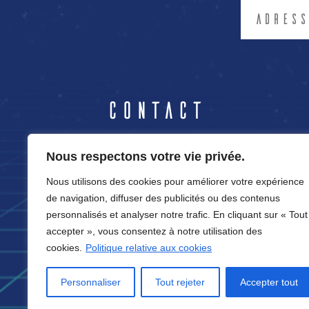
Contact
04.50.86.37.89
Nous respectons votre vie privée.
Nous utilisons des cookies pour améliorer votre expérience
contact@cortexvirtual.fr
de navigation, diffuser des publicités ou des contenus
12 rue Germain
personnalisés et analyser notre trafic. En cliquant sur « Tout
Sommeiller
accepter », vous consentez à notre utilisation des
74100 Annemasse
cookies.
Politique relative aux cookies
Personnaliser
Tout rejeter
Accepter tout