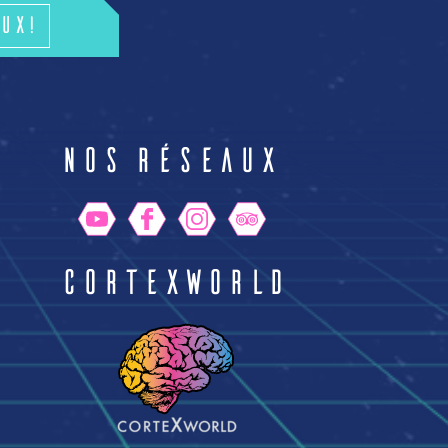
ux!
n
Nos réseaux
CortexWorld