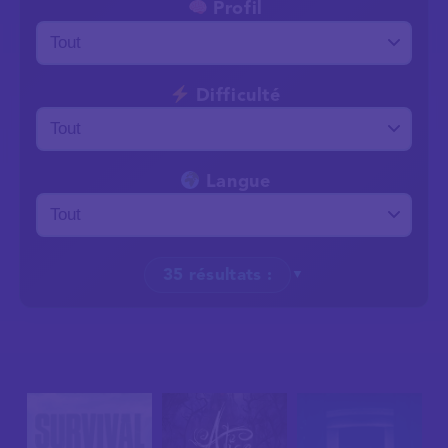
Profil
Difficulté
Langue
35 résultats :