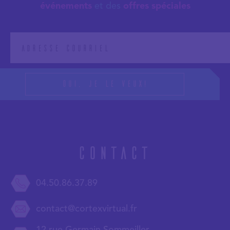
événements
et des
offres spéciales
Oui, je le veux!
Contact
04.50.86.37.89
contact@cortexvirtual.fr