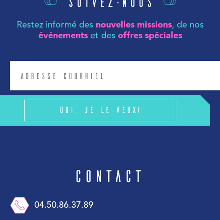
Suivez-nous
Restez informé des
nouvelles missions
, de nos
événements
et des
offres spéciales
Oui, je le veux!
Contact
04.50.86.37.89