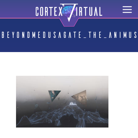
BeyondMedusaGate_the_Animus