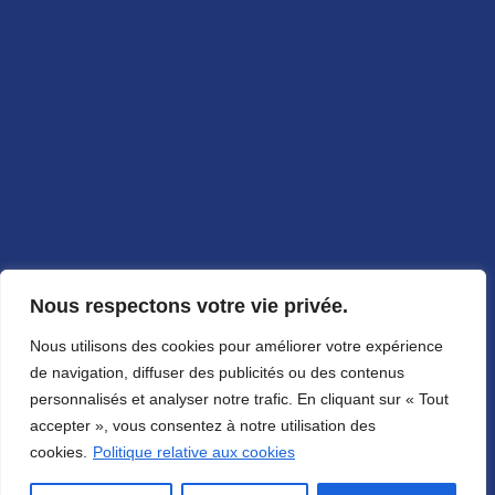
Locations
Teambuilding
Avis & témoignages
Termes et conditions
Politique de Confidentialité
Paramétrer les Cookies
Contact
Nos réseaux
Nous respectons votre vie privée.
CortexWorld
Nous utilisons des cookies pour améliorer votre expérience
de navigation, diffuser des publicités ou des contenus
personnalisés et analyser notre trafic. En cliquant sur « Tout
accepter », vous consentez à notre utilisation des
cookies.
Politique relative aux cookies