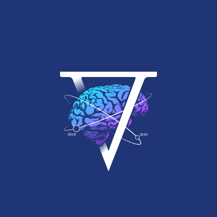
Séminaires, formations et
teambuilding
Nos offres dédiées aux entreprises
Découvrez CortexAgency, un lieu inédit pour
l’organisation de vos séminaires d’entreprise et
un réseau d’acteurs dans les domaines de la
créativité collective, de la communication et de la
mobilisation des équipes.
Voir le site