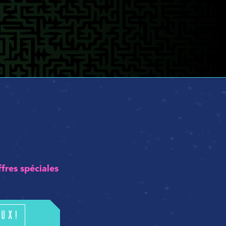
ffres spéciales
ux!