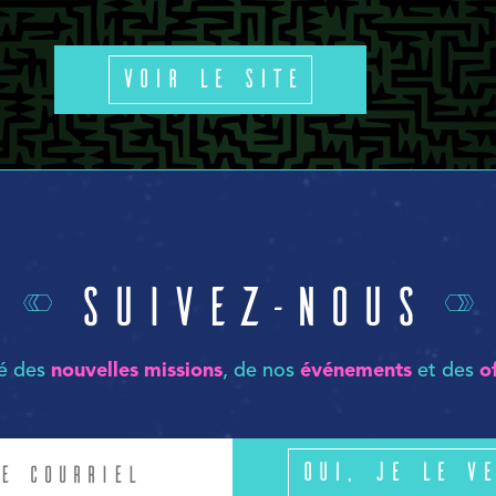
Voir le site
Suivez-nous
mé des
nouvelles missions
, de nos
événements
et des
o
Oui, je le ve