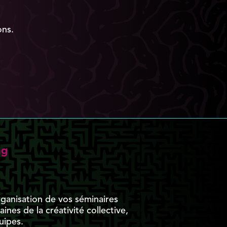
ons.
ng
rganisation de vos séminaires
nes de la créativité collective,
uipes.