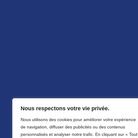
Restez infor
Contact
04.50.86.37.89
Nous respectons votre vie privée.
Nous utilisons des cookies pour améliorer votre expérience
contact@cortexvirtual.fr
de navigation, diffuser des publicités ou des contenus
12 rue Germain
personnalisés et analyser notre trafic. En cliquant sur « Tout