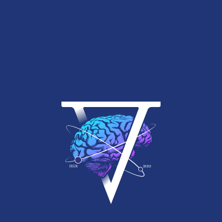
Découvrez aussi
corteXscape Live Escape Game, échap
– 6 salles de jeux pour tous les goûts.
– 4 énigmes dont 2 dupliquées pour les groupes.
– Climatisées ? Oui bien sûr !
– Un self-bar steampunk pour partager vos émoti
– Une terrasse pour oxygéner ses neurones.
Voir le site