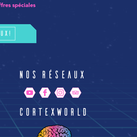
ffres spéciales
ux!
n
Nos réseaux
CortexWorld