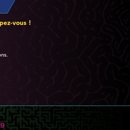
pez-vous !
ons.
ng