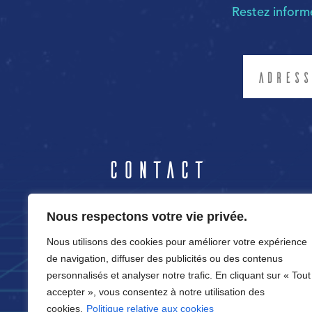
Restez infor
Contact
04.50.86.37.89
Nous respectons votre vie privée.
Nous utilisons des cookies pour améliorer votre expérience
contact@cortexvirtual.fr
de navigation, diffuser des publicités ou des contenus
12 rue Germain
personnalisés et analyser notre trafic. En cliquant sur « Tout
Sommeiller
accepter », vous consentez à notre utilisation des
74100 Annemasse
cookies.
Politique relative aux cookies