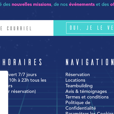
mé des
nouvelles missions
, de nos
événements
et des
o
Oui, je le ve
Horaires
Navigatio
Ouvert 7/7 jours
Réservation
de 10h à 23h tous les
Locations
jours
Teambuilding
(sur réservation)
Avis & témoignages
Termes et conditions
Politique de
Confidentialité
Paramétrer les Cookies