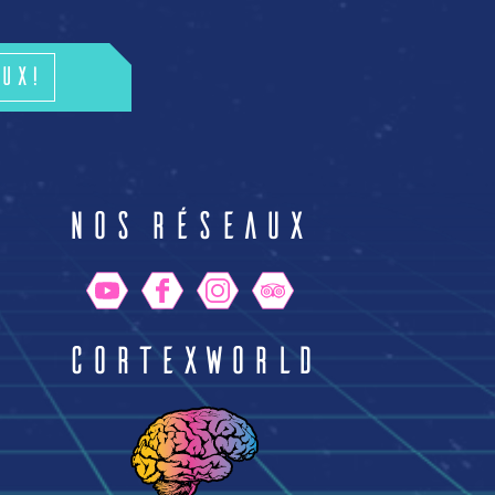
ux!
n
Nos réseaux
CortexWorld