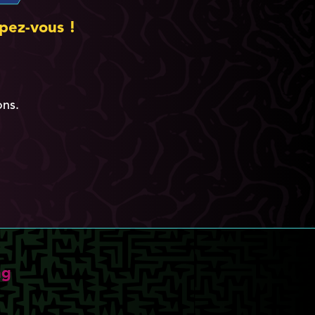
pez-vous !
ons.
ng