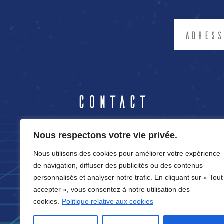
Contact
04.50.86.37.89
Nous respectons votre vie privée.
Nous utilisons des cookies pour améliorer votre expérience
contact@cortexvirtual.fr
de navigation, diffuser des publicités ou des contenus
12 rue Germain
personnalisés et analyser notre trafic. En cliquant sur « Tout
Sommeiller
accepter », vous consentez à notre utilisation des
74100 Annemasse
cookies.
Politique relative aux cookies