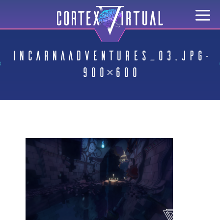
IncarnaAdventures_03.jpg-
900×600