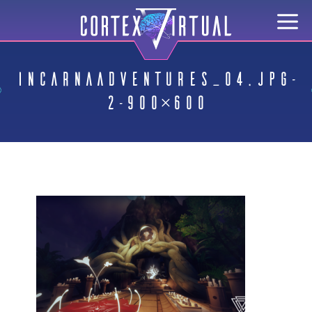
IncarnaAdventures_04.jpg-
2-900×600