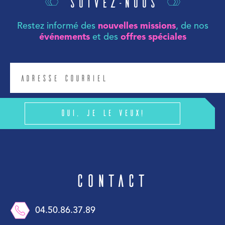
Suivez-nous
Restez informé des
nouvelles missions
, de nos
événements
et des
offres spéciales
Oui, je le veux!
Contact
04.50.86.37.89