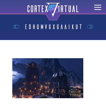
EdHqmVgXgAAIKUt