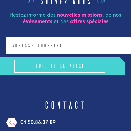
Suivez-nous
Restez informé des
nouvelles missions
, de nos
événements
et des
offres spéciales
Oui, je le veux!
Contact
04.50.86.37.89