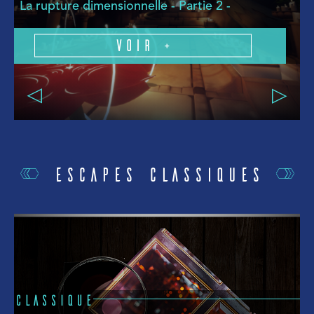
La rupture dimensionnelle - Partie 2 -
H
Voir +
Escapes Classiques
CLASSIQUE
C