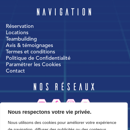
Navigation
Réservation
Locations
Teambuilding
Avis & témoignages
Termes et conditions
Politique de Confidentialité
Paramétrer les Cookies
Contact
Nos réseaux
Nous respectons votre vie privée.
CortexWorld
Nous utilisons des cookies pour améliorer votre expérience
de navigation, diffuser des publicités ou des contenus