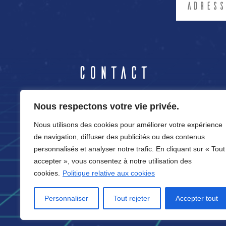
Contact
04.50.86.37.89
Nous respectons votre vie privée.
Nous utilisons des cookies pour améliorer votre expérience
contact@cortexvirtual.fr
de navigation, diffuser des publicités ou des contenus
12 rue Germain
personnalisés et analyser notre trafic. En cliquant sur « Tout
Sommeiller
accepter », vous consentez à notre utilisation des
74100 Annemasse
cookies.
Politique relative aux cookies
Personnaliser
Tout rejeter
Accepter tout