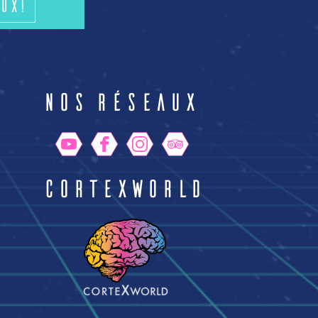
ux!
n
Nos réseaux
CortexWorld