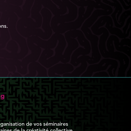
ons.
ng
rganisation de vos séminaires
nes de la créativité collective,