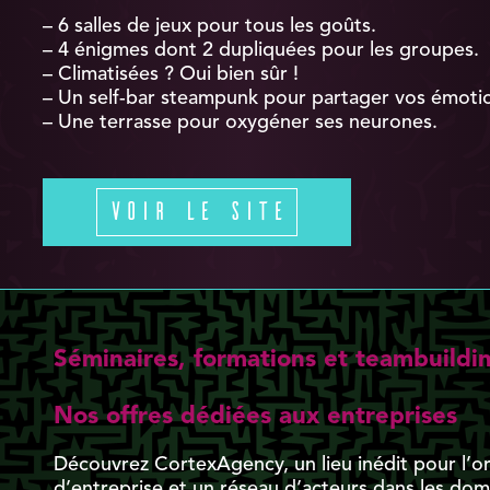
– 6 salles de jeux pour tous les goûts.
– 4 énigmes dont 2 dupliquées pour les groupes.
– Climatisées ? Oui bien sûr !
– Un self-bar steampunk pour partager vos émoti
– Une terrasse pour oxygéner ses neurones.
Voir le site
Séminaires, formations et teambuildi
Nos offres dédiées aux entreprises
Découvrez CortexAgency, un lieu inédit pour l’o
d’entreprise et un réseau d’acteurs dans les domai