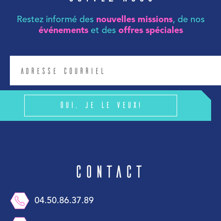
Restez informé des
nouvelles missions
, de nos
événements
et des
offres spéciales
Oui, je le veux!
Contact
04.50.86.37.89