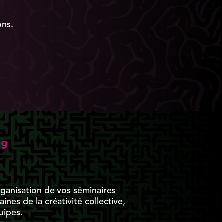
ons.
ng
rganisation de vos séminaires
nes de la créativité collective,
uipes.