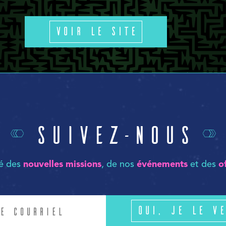
Voir le site
Suivez-nous
mé des
nouvelles missions
, de nos
événements
et des
o
Oui, je le ve