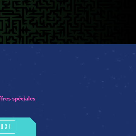
ffres spéciales
ux!