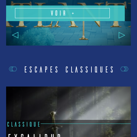
Voir +
Escapes Classiques
CLASSIQUE
C