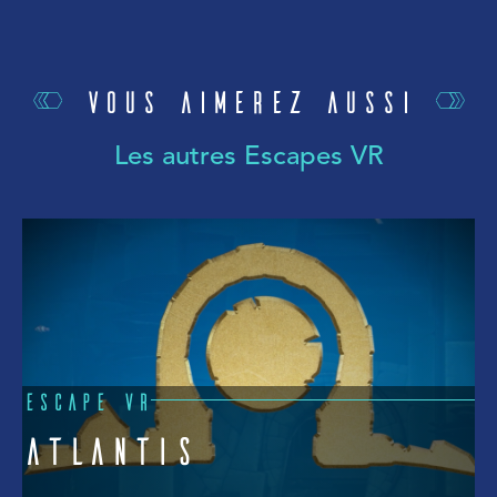
Vous aimerez aussi
Les autres Escapes VR
E
ESCAPE VR
Atlantis
Q