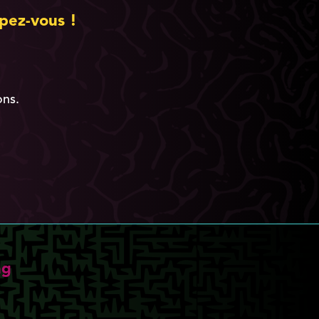
pez-vous !
ons.
ng