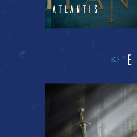
CyberPunk
Maîtrisez vos supers-pouvoirs
E
Voir +