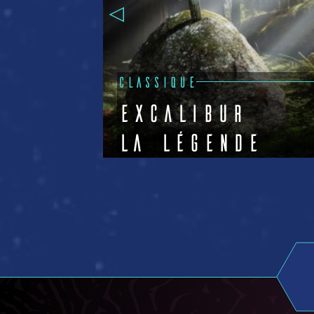
CLASSIQUE
ry
Excalibur
La légende
Voir +