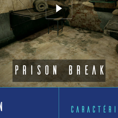
Prison break
n
Caractéri