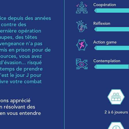
Coopération
ice depuis des années
Réflexion
 contre des
dernière opération
aupes, des têtes
Action game
 vengeance n'a pas
 mis en prison pour de
sources, vous avez
Contemplation
’évasion... risqué
st temps de prendre
est le jour J pour
uivre votre combat
vons apprécié
n résolvant des
2 à 6 joueurs
ien vous entendre