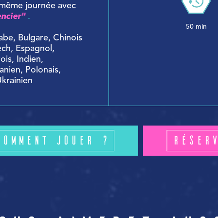
a même journée avec
encier"
.
50 min
abe, Bulgare, Chinois
ech, Espagnol,
ois, Indien,
uanien, Polonais,
Ukrainien
Comment jouer ?
Réser